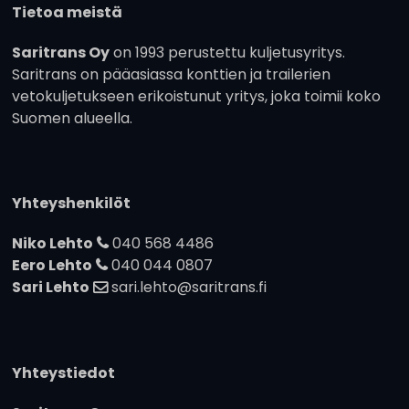
Tietoa meistä
Saritrans Oy
on 1993 perustettu kuljetusyritys.
Saritrans on pääasiassa konttien ja trailerien
vetokuljetukseen erikoistunut yritys, joka toimii koko
Suomen alueella.
Yhteyshenkilöt
Niko Lehto
040 568 4486
Eero Lehto
040 044 0807
Sari Lehto
sari.lehto@saritrans.fi
Yhteystiedot