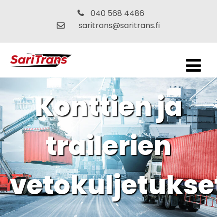
040 568 4486
saritrans@saritrans.fi
Konttien ja
trailerien
vetokuljetukse