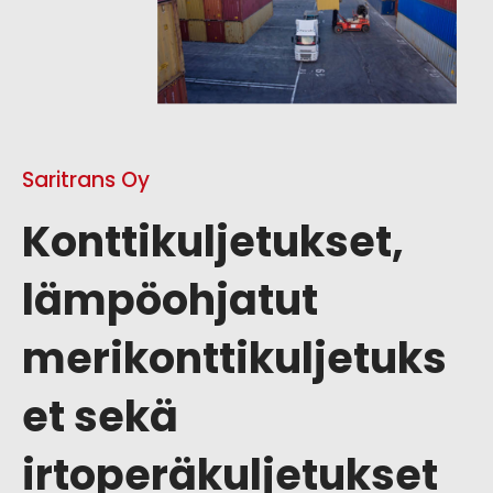
Saritrans Oy
Konttikuljetukset,
lämpöohjatut
merikonttikuljetuks
et sekä
irtoperäkuljetukset